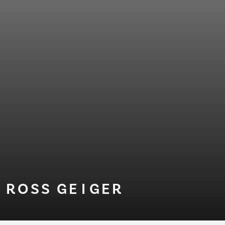
ROSS GE⁠I⁠GER